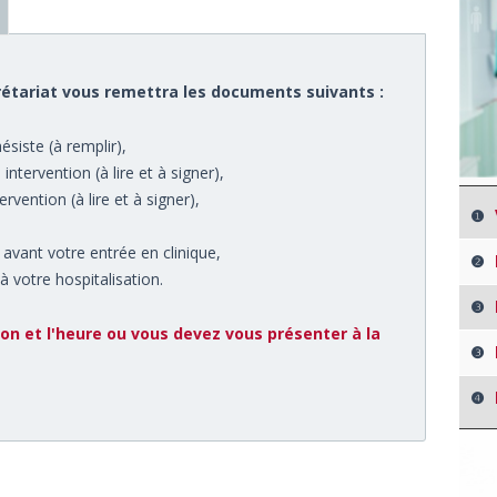
rétariat vous remettra les documents suivants :
siste (à remplir),
tervention (à lire et à signer),
vention (à lire et à signer),
❶
 avant votre entrée en clinique,
❷
 votre hospitalisation.
❸
tion et l'heure ou vous devez vous présenter à la
❸
❹