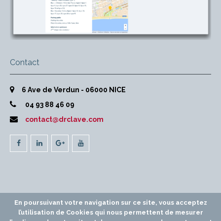
Contact
6 Ave de Verdun - 06000 NICE
04 93 88 46 09
contact@drclave.com
En poursuivant votre navigation sur ce site, vous acceptez
© 2016 - Dr Arnaud Clavé - Chirurgien Orthopédique à Nice -
l’utilisation de Cookies qui nous permettent de mesurer