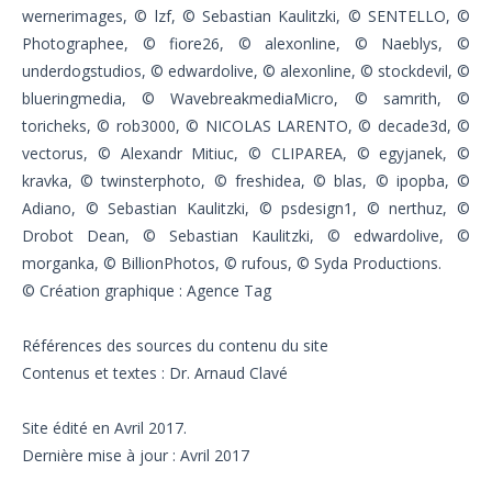
wernerimages, © lzf, © Sebastian Kaulitzki, © SENTELLO, ©
Photographee, © fiore26, © alexonline, © Naeblys, ©
underdogstudios, © edwardolive, © alexonline, © stockdevil, ©
blueringmedia, © WavebreakmediaMicro, © samrith, ©
toricheks, © rob3000, © NICOLAS LARENTO, © decade3d, ©
vectorus, © Alexandr Mitiuc, © CLIPAREA, © egyjanek, ©
kravka, © twinsterphoto, © freshidea, © blas, © ipopba, ©
Adiano, © Sebastian Kaulitzki, © psdesign1, © nerthuz, ©
Drobot Dean, © Sebastian Kaulitzki, © edwardolive, ©
morganka, © BillionPhotos, © rufous, © Syda Productions.
© Création graphique : Agence Tag
Références des sources du contenu du site
Contenus et textes : Dr. Arnaud Clavé
Site édité en Avril 2017.
Dernière mise à jour : Avril 2017